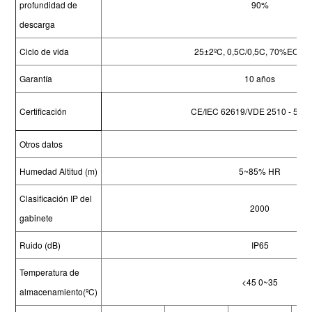
profundidad de
90%
descarga
Ciclo de vida
25±2ºC, 0,5C/0,5C, 70%EOL 
Garantía
10 años
Certificación
CE/IEC 62619/VDE 2510 - 50/
Otros datos
Humedad Altitud (m)
5~85% HR
Clasificación IP del
2000
gabinete
Ruido (dB)
IP65
Temperatura de
<45 0~35
almacenamiento(ºC)