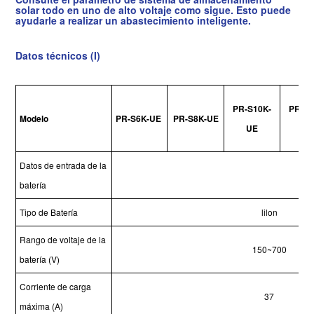
solar todo en uno de alto voltaje
como sigue. Esto puede
ayudarle a realizar un abastecimiento inteligente.
Datos técnicos (
I
)
PR-S10K-
PR-S1
Modelo
PR-S6K-UE
PR-S8K-UE
UE
U
Datos de entrada de la
batería
Tipo de Batería
lilon
Rango de voltaje de la
150~700
batería (V)
Corriente de carga
37
máxima (A)