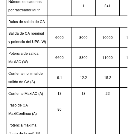
Número de cadenas
1
2+1
2
por rastreador MPP
Datos de salida de CA
Salida de CA nominal
6000
8000
10000
120
y potencia del UPS (W)
Potencia de salida
6600
8800
11000
132
MaxiAC (W)
Corriente nominal de
9.1
12.2
15.2
18.
salida de CA (A)
Corriente MaxiAC (A)
13
18
22
25
Paso de CA
80
MaxiContinuo (A)
Potencia máxima
(fuera de la red)
1i5