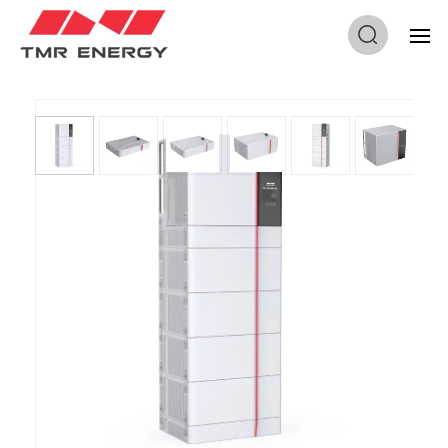
Propietarios De Viviendas Alto Voltaje Para Funcionamiento
Dentro Y Fuera De La Red
Sistema De
Almacenamiento Solar Todo
En Uno Para Propietarios
De Viviendas Alto Voltaje
Para Funcionamiento
Dentro Y Fuera De La Red
El sistema de almacenamiento solar todo en uno de alto