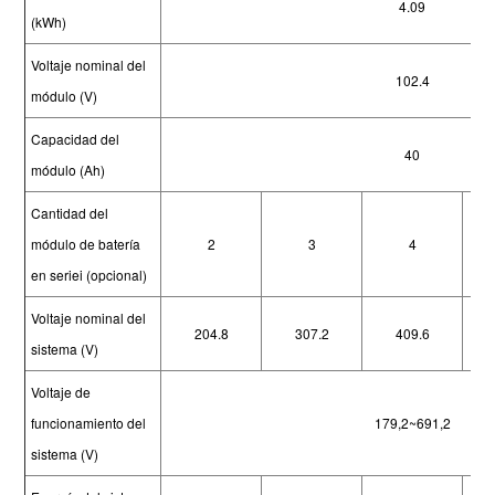
4.09
(kWh)
Voltaje nominal del
102.4
módulo (V)
Capacidad del
40
módulo (Ah)
Cantidad del
módulo de batería
2
3
4
en seriei (opcional)
Voltaje nominal del
204.8
307.2
409.6
sistema (V)
Voltaje de
funcionamiento del
179,2~691,2
sistema (V)