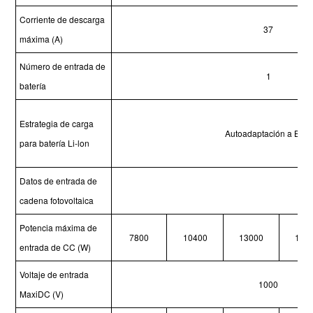
Corriente de descarga
37
máxima (A)
Número de entrada de
1
batería
Estrategia de carga
Autoadaptación a BMS
para batería Li-lon
Datos de entrada de
cadena fotovoltaica
Potencia máxima de
7800
10400
13000
156
entrada de CC (W)
Voltaje de entrada
1000
MaxiDC (V)