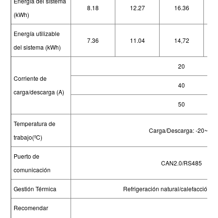
Energía del sistema
8.18
12.27
16.36
(kWh)
Energía utilizable
7.36
11.04
14,72
del sistema (kWh)
20
Corriente de
40
carga/descarga (A)
50
Temperatura de
Carga/Descarga: -20~55
trabajo(ºC)
Puerto de
CAN2.0/RS485
comunicación
Gestión Térmica
Refrigeración natural/calefacción in
Recomendar