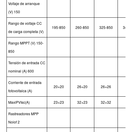
Voltaje de arranque
(V)
150
Rango de voltaje CC
195-850
260-850
325-850
340-
de carga completa (V)
Rango MPPT (V)
150-
850
Tensión de entrada CC
nominal (A)
600
Corriente de entrada
20+20
26+20
26+26
fotovoltaica (A)
MaxiPVIsc(A)
23+23
32+23
32+32
Rastreadores MPP
Noiof
2