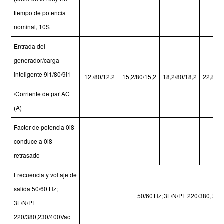
tiempo de potencia
nominal, 10S
Entrada del
generador/carga
inteligente
9i1/80/9i1
12./80/12.2
15,2/80/15,2
18,2/80/18,2
22,8/80
/Corriente de par AC
(A)
Factor de potencia
0i8
conduce a 0i8
retrasado
Frecuencia y voltaje de
salida
50/60 Hz;
50/60 Hz;
3L/N/PE
220/380, 230
3L/N/PE
220/380,230/400Vac