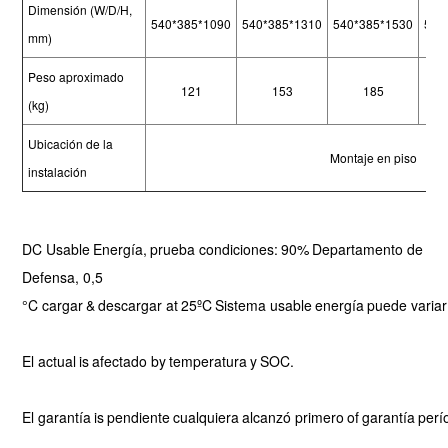
Dimensión (W/D/H,
540*385*1090
540*385*1310
540*385*1530
540
mm)
Peso aproximado
121
153
185
(kg)
Ubicación de la
Montaje en piso
instalación
DC
Usable
Energía,
prueba
condiciones:
90%
Departamento de
Defensa, 0,5
°C
cargar
&
descargar
at
25ºC
Sistema
usable
energía
puede
variar
El
actual
is
afectado
by
temperatura
y
SOC.
El
garantía
is
pendiente
cualquiera
alcanzó
primero
of
garantía
perí